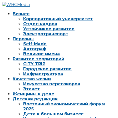
Бизнес
Корпоративный университет
Отдел кадров
Устойчивое развитие
Электротранспорт
Персоны
Self-Made
Автограф
Великие имена
Развитие территорий
CITY TRIP
Городское развитие
Инфраструктура
Качество жизни
Искусство переговоров
Этикет
Женщины в деле
Детская редакция
Восточный экономический форум
2025
Дети в большом бизнесе