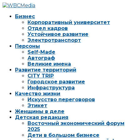
Бизнес
Корпоративный университет
Отдел кадров
Устойчивое развитие
Электротранспорт
Персоны
Self-Made
Автограф
Великие имена
Развитие территорий
CITY TRIP
Городское развитие
Инфраструктура
Качество жизни
Искусство переговоров
Этикет
Женщины в деле
Детская редакция
Восточный экономический форум
2025
Дети в большом бизнесе