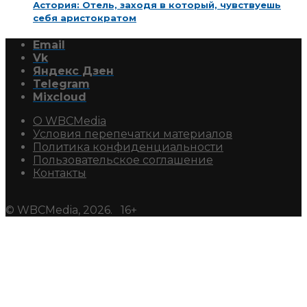
Астория: Отель, заходя в который, чувствуешь
себя аристократом
Email
Vk
Яндекс Дзен
Telegram
Mixcloud
О WBCMedia
Условия перепечатки материалов
Политика конфиденциальности
Пользовательское соглашение
Контакты
© WBCMedia, 2026. 16+