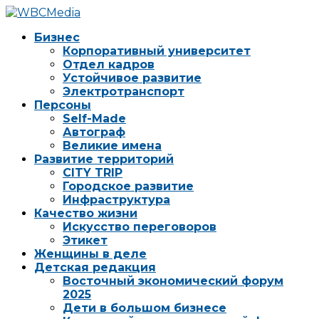
Бизнес
Корпоративный университет
Отдел кадров
Устойчивое развитие
Электротранспорт
Персоны
Self-Made
Автограф
Великие имена
Развитие территорий
CITY TRIP
Городское развитие
Инфраструктура
Качество жизни
Искусство переговоров
Этикет
Женщины в деле
Детская редакция
Восточный экономический форум
2025
Дети в большом бизнесе