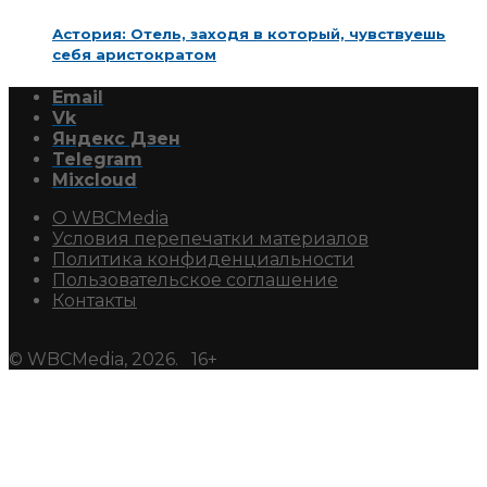
Астория: Отель, заходя в который, чувствуешь
себя аристократом
Email
Vk
Яндекс Дзен
Telegram
Mixcloud
О WBCMedia
Условия перепечатки материалов
Политика конфиденциальности
Пользовательское соглашение
Контакты
© WBCMedia, 2026. 16+