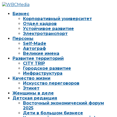
Бизнес
Корпоративный университет
Отдел кадров
Устойчивое развитие
Электротранспорт
Персоны
Self-Made
Автограф
Великие имена
Развитие территорий
CITY TRIP
Городское развитие
Инфраструктура
Качество жизни
Искусство переговоров
Этикет
Женщины в деле
Детская редакция
Восточный экономический форум
2025
Дети в большом бизнесе