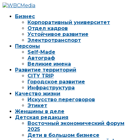
Бизнес
Корпоративный университет
Отдел кадров
Устойчивое развитие
Электротранспорт
Персоны
Self-Made
Автограф
Великие имена
Развитие территорий
CITY TRIP
Городское развитие
Инфраструктура
Качество жизни
Искусство переговоров
Этикет
Женщины в деле
Детская редакция
Восточный экономический форум
2025
Дети в большом бизнесе