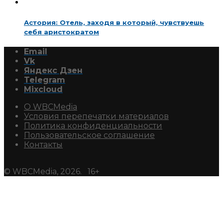
Астория: Отель, заходя в который, чувствуешь
себя аристократом
Email
Vk
Яндекс Дзен
Telegram
Mixcloud
О WBCMedia
Условия перепечатки материалов
Политика конфиденциальности
Пользовательское соглашение
Контакты
© WBCMedia, 2026. 16+