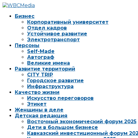
Бизнес
Корпоративный университет
Отдел кадров
Устойчивое развитие
Электротранспорт
Персоны
Self-Made
Автограф
Великие имена
Развитие территорий
CITY TRIP
Городское развитие
Инфраструктура
Качество жизни
Искусство переговоров
Этикет
Женщины в деле
Детская редакция
Восточный экономический форум 2025
Дети в большом бизнесе
Кавказский инвестиционный форум 20