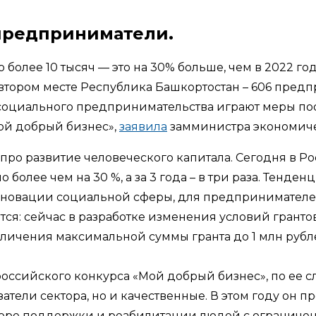
 предприниматели.
более 10 тысяч — это на 30% больше, чем в 2022 го
 втором месте Республика Башкортостан – 606 предп
социального предпринимательства играют меры поощ
ой добрый бизнес»,
заявила
замминистра экономиче
про развитие человеческого капитала. Сегодня в Р
олее чем на 30 %, а за 3 года – в три раза. Тенденц
 инновации социальной сферы, для предпринимате
тся: сейчас в разработке изменения условий грант
личения максимальной суммы гранта до 1 млн рубле
ссийского конкурса «Мой добрый бизнес», по ее сл
атели сектора, но и качественные. В этом году он 
фере поддержки и реабилитации людей с ограниче