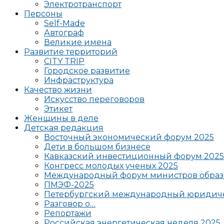
Электротранспорт
Персоны
Self-Made
Автограф
Великие имена
Развитие территорий
CITY TRIP
Городское развитие
Инфраструктура
Качество жизни
Искусство переговоров
Этикет
Женщины в деле
Детская редакция
Восточный экономический форум 2025
Дети в большом бизнесе
Кавказский инвестиционный форум 2025
Конгресс молодых ученых 2025
Международный форум министров образ
ПМЭФ-2025
Петербургский международный юридиче
Разговор о…
Репортажи
Российская энергетическая неделя 2025