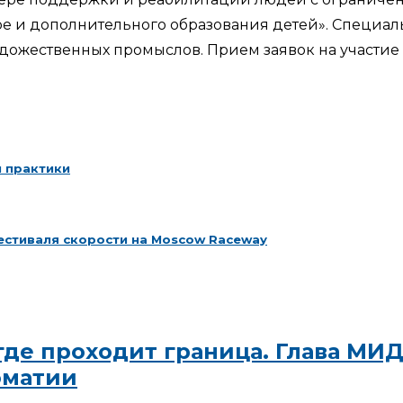
ре и дополнительного образования детей». Специа
художественных промыслов. Прием заявок на участи
и практики
стиваля скорости на Moscow Raceway
 где проходит граница. Глава М
оматии