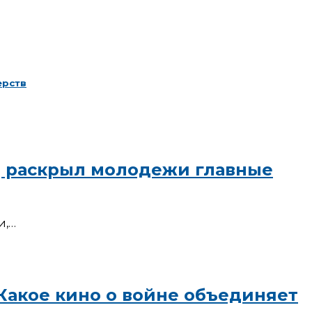
ерств
ИД раскрыл молодежи главные
и,…
 Какое кино о войне объединяет