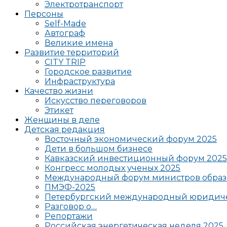
Электротранспорт
Персоны
Self-Made
Автограф
Великие имена
Развитие территорий
CITY TRIP
Городское развитие
Инфраструктура
Качество жизни
Искусство переговоров
Этикет
Женщины в деле
Детская редакция
Восточный экономический форум 2025
Дети в большом бизнесе
Кавказский инвестиционный форум 2025
Конгресс молодых ученых 2025
Международный форум министров образ
ПМЭФ-2025
Петербургский международный юридиче
Разговор о…
Репортажи
Российская энергетическая неделя 2025