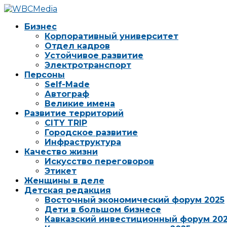
Бизнес
Корпоративный университет
Отдел кадров
Устойчивое развитие
Электротранспорт
Персоны
Self-Made
Автограф
Великие имена
Развитие территорий
CITY TRIP
Городское развитие
Инфраструктура
Качество жизни
Искусство переговоров
Этикет
Женщины в деле
Детская редакция
Восточный экономический форум 2025
Дети в большом бизнесе
Кавказский инвестиционный форум 20