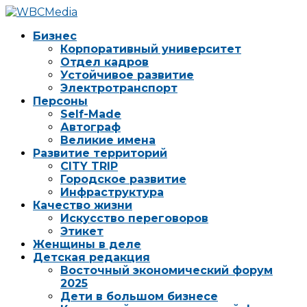
Бизнес
Корпоративный университет
Отдел кадров
Устойчивое развитие
Электротранспорт
Персоны
Self-Made
Автограф
Великие имена
Развитие территорий
CITY TRIP
Городское развитие
Инфраструктура
Качество жизни
Искусство переговоров
Этикет
Женщины в деле
Детская редакция
Восточный экономический форум
2025
Дети в большом бизнесе