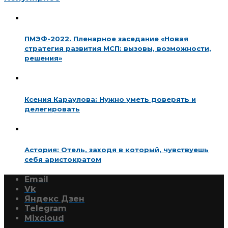
ПМЭФ-2022. Пленарное заседание «Новая
стратегия развития МСП: вызовы, возможности,
решения»
Ксения Караулова: Нужно уметь доверять и
делегировать
Астория: Отель, заходя в который, чувствуешь
себя аристократом
Email
Vk
Яндекс Дзен
Telegram
Mixcloud