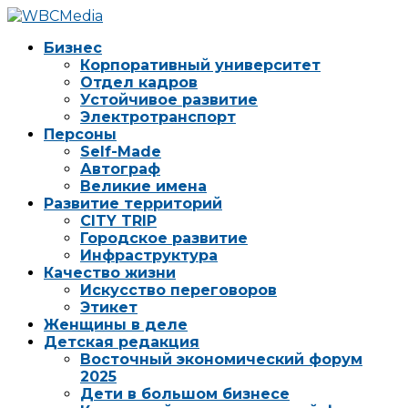
Бизнес
Корпоративный университет
Отдел кадров
Устойчивое развитие
Электротранспорт
Персоны
Self-Made
Автограф
Великие имена
Развитие территорий
CITY TRIP
Городское развитие
Инфраструктура
Качество жизни
Искусство переговоров
Этикет
Женщины в деле
Детская редакция
Восточный экономический форум
2025
Дети в большом бизнесе