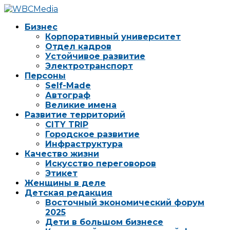
Бизнес
Корпоративный университет
Отдел кадров
Устойчивое развитие
Электротранспорт
Персоны
Self-Made
Автограф
Великие имена
Развитие территорий
CITY TRIP
Городское развитие
Инфраструктура
Качество жизни
Искусство переговоров
Этикет
Женщины в деле
Детская редакция
Восточный экономический форум
2025
Дети в большом бизнесе