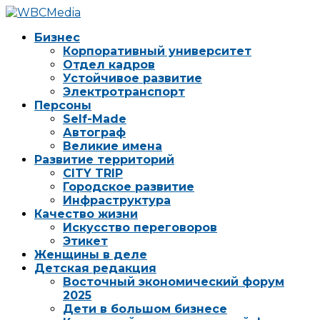
Бизнес
Корпоративный университет
Отдел кадров
Устойчивое развитие
Электротранспорт
Персоны
Self-Made
Автограф
Великие имена
Развитие территорий
CITY TRIP
Городское развитие
Инфраструктура
Качество жизни
Искусство переговоров
Этикет
Женщины в деле
Детская редакция
Восточный экономический форум
2025
Дети в большом бизнесе