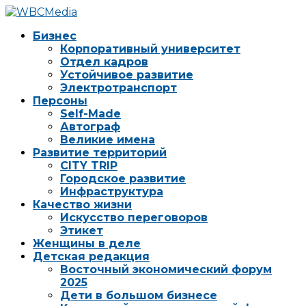
Бизнес
Корпоративный университет
Отдел кадров
Устойчивое развитие
Электротранспорт
Персоны
Self-Made
Автограф
Великие имена
Развитие территорий
CITY TRIP
Городское развитие
Инфраструктура
Качество жизни
Искусство переговоров
Этикет
Женщины в деле
Детская редакция
Восточный экономический форум
2025
Дети в большом бизнесе