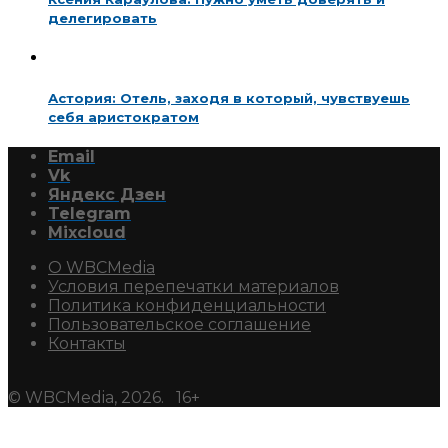
делегировать
Астория: Отель, заходя в который, чувствуешь
себя аристократом
Email
Vk
Яндекс Дзен
Telegram
Mixcloud
О WBCMedia
Условия перепечатки материалов
Политика конфиденциальности
Пользовательское соглашение
Контакты
© WBCMedia, 2026. 16+