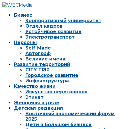
Бизнес
Корпоративный университет
Отдел кадров
Устойчивое развитие
Электротранспорт
Персоны
Self-Made
Автограф
Великие имена
Развитие территорий
CITY TRIP
Городское развитие
Инфраструктура
Качество жизни
Искусство переговоров
Этикет
Женщины в деле
Детская редакция
Восточный экономический форум
2025
Дети в большом бизнесе