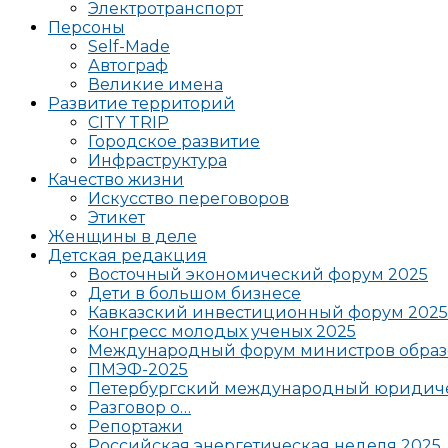
Электротранспорт
Персоны
Self-Made
Автограф
Великие имена
Развитие территорий
CITY TRIP
Городское развитие
Инфраструктура
Качество жизни
Искусство переговоров
Этикет
Женщины в деле
Детская редакция
Восточный экономический форум 2025
Дети в большом бизнесе
Кавказский инвестиционный форум 2025
Конгресс молодых ученых 2025
Международный форум министров образ
ПМЭФ-2025
Петербургский международный юридиче
Разговор о…
Репортажи
Российская энергетическая неделя 2025