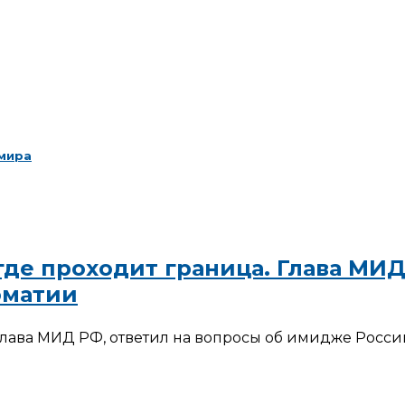
 мира
 где проходит граница. Глава М
оматии
лава МИД РФ, ответил на вопросы об имидже Росси