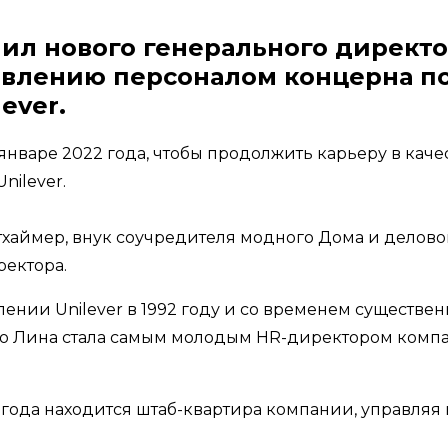
чил нового генерального директо
равлению персоналом концерна 
ever.
нваре 2022 года, чтобы продолжить карьеру в каче
nilever.
ймер, внук соучредителя модного Дома и деловог
ректора.
нии Unilever в 1992 году и со временем существен
 что Лина стала самым молодым HR-директором комп
18 года находится штаб-квартира компании, управляя