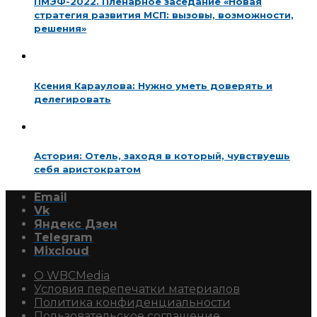
ПМЭФ-2022. Пленарное заседание «Новая
стратегия развития МСП: вызовы, возможности,
решения»
Ксения Караулова: Нужно уметь доверять и
делегировать
Астория: Отель, заходя в который, чувствуешь
себя аристократом
Email
Vk
Яндекс Дзен
Telegram
Mixcloud
О WBCMedia
Условия перепечатки материалов
Политика конфиденциальности
Пользовательское соглашение