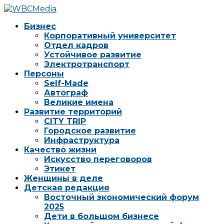
Бизнес
Корпоративный университет
Отдел кадров
Устойчивое развитие
Электротранспорт
Персоны
Self-Made
Автограф
Великие имена
Развитие территорий
CITY TRIP
Городское развитие
Инфраструктура
Качество жизни
Искусство переговоров
Этикет
Женщины в деле
Детская редакция
Восточный экономический форум
2025
Дети в большом бизнесе