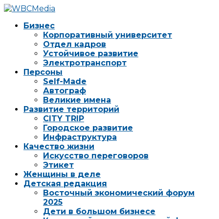
Бизнес
Корпоративный университет
Отдел кадров
Устойчивое развитие
Электротранспорт
Персоны
Self-Made
Автограф
Великие имена
Развитие территорий
CITY TRIP
Городское развитие
Инфраструктура
Качество жизни
Искусство переговоров
Этикет
Женщины в деле
Детская редакция
Восточный экономический форум
2025
Дети в большом бизнесе