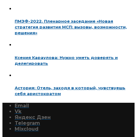
ПМЭФ-2022. Пленарное заседание «Новая
стратегия развития МСП: вызовы, возможности,
решения»
Ксения Караулова: Нужно уметь доверять и
делегировать
Астория: Отель, заходя в который, чувствуешь
себя аристократом
Email
Vk
Яндекс Дзен
Telegram
Mixcloud