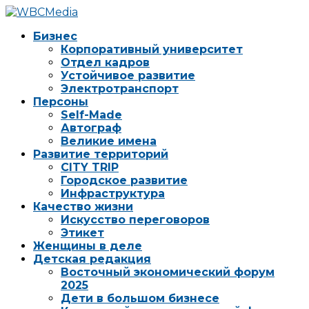
Бизнес
Корпоративный университет
Отдел кадров
Устойчивое развитие
Электротранспорт
Персоны
Self-Made
Автограф
Великие имена
Развитие территорий
CITY TRIP
Городское развитие
Инфраструктура
Качество жизни
Искусство переговоров
Этикет
Женщины в деле
Детская редакция
Восточный экономический форум
2025
Дети в большом бизнесе