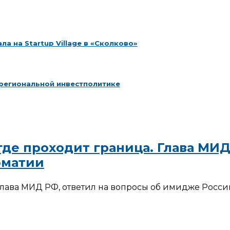
 на Startup Village в «Сколково»
региональной инвестполитике
 где проходит граница. Глава М
оматии
лава МИД РФ, ответил на вопросы об имидже Росси