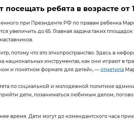
посещать ребята в возрасте от 12
енного при Президенте РФ по правам ребенка Мар
тся увеличить до 65. Главная задача таких площадок
наставников.
тр, потому что это этнопространство. Здесь в нефор
а национальных инструментах, как они играют в тр
пном и понятном формате для детей», —
отметила
Мар
тета по социальной и молодежной политике админи
 прийти дети, позаниматься любимым делом, погово
ернее время. Дети могут до комендантского часа при