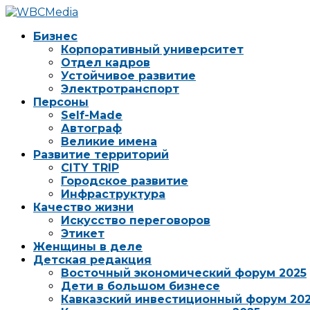
Бизнес
Корпоративный университет
Отдел кадров
Устойчивое развитие
Электротранспорт
Персоны
Self-Made
Автограф
Великие имена
Развитие территорий
CITY TRIP
Городское развитие
Инфраструктура
Качество жизни
Искусство переговоров
Этикет
Женщины в деле
Детская редакция
Восточный экономический форум 2025
Дети в большом бизнесе
Кавказский инвестиционный форум 20