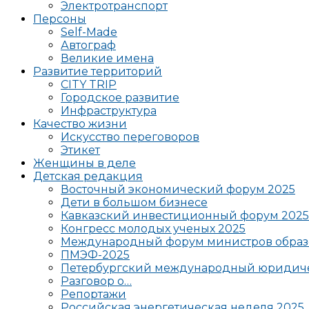
Электротранспорт
Персоны
Self-Made
Автограф
Великие имена
Развитие территорий
CITY TRIP
Городское развитие
Инфраструктура
Качество жизни
Искусство переговоров
Этикет
Женщины в деле
Детская редакция
Восточный экономический форум 2025
Дети в большом бизнесе
Кавказский инвестиционный форум 2025
Конгресс молодых ученых 2025
Международный форум министров образ
ПМЭФ-2025
Петербургский международный юридиче
Разговор о…
Репортажи
Российская энергетическая неделя 2025