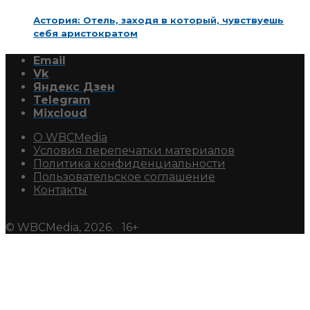
Астория: Отель, заходя в который, чувствуешь
себя аристократом
Email
Vk
Яндекс Дзен
Telegram
Mixcloud
О WBCMedia
Условия перепечатки материалов
Политика конфиденциальности
Пользовательское соглашение
Контакты
© WBCMedia, 2026. 16+