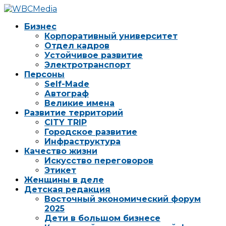
Бизнес
Корпоративный университет
Отдел кадров
Устойчивое развитие
Электротранспорт
Персоны
Self-Made
Автограф
Великие имена
Развитие территорий
CITY TRIP
Городское развитие
Инфраструктура
Качество жизни
Искусство переговоров
Этикет
Женщины в деле
Детская редакция
Восточный экономический форум
2025
Дети в большом бизнесе