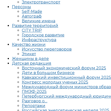
Электротранспорт
Персоны
Self-Made
Автограф
Великие имена
Развитие территорий
CITY TRIP
Городское развитие
Инфраструктура
Качество жизни
Искусство переговоров
Этикет
Женщины в деле
Детская редакция
Восточный экономический форум 2025
Дети в большом бизнесе
Кавказский инвестиционный форум 2025
Конгресс молодых ученых 2025
Международный форум министров образ
ПМЭФ-2025
Петербургский международный юридиче
Разговор о…
Репортажи
Российская энергетическая неделя 2025