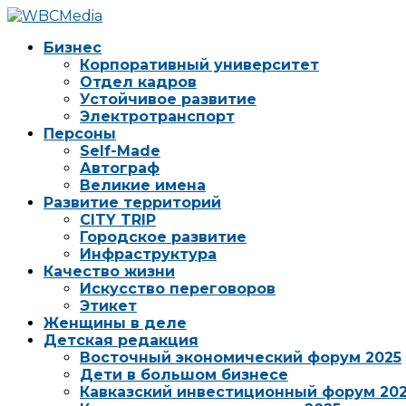
Бизнес
Корпоративный университет
Отдел кадров
Устойчивое развитие
Электротранспорт
Персоны
Self-Made
Автограф
Великие имена
Развитие территорий
CITY TRIP
Городское развитие
Инфраструктура
Качество жизни
Искусство переговоров
Этикет
Женщины в деле
Детская редакция
Восточный экономический форум 2025
Дети в большом бизнесе
Кавказский инвестиционный форум 20