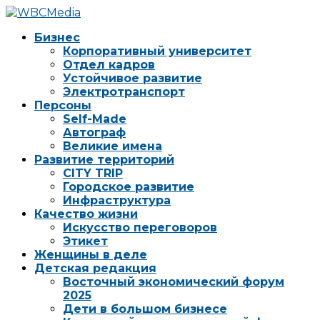
Бизнес
Корпоративный университет
Отдел кадров
Устойчивое развитие
Электротранспорт
Персоны
Self-Made
Автограф
Великие имена
Развитие территорий
CITY TRIP
Городское развитие
Инфраструктура
Качество жизни
Искусство переговоров
Этикет
Женщины в деле
Детская редакция
Восточный экономический форум
2025
Дети в большом бизнесе