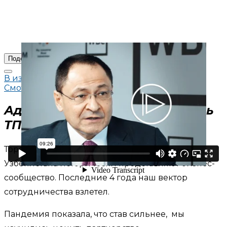
Поделиться
В избранное
Смотреть позже
Адхам Икрамов, председатель
ТПП Республики Узбекистан
Торгово-промышленные палаты России и
Узбекистана исторически представляют бизнес-
сообщество. Последние 4 года наш вектор
сотрудничества взлетел.
Пандемия показала, что став сильнее, мы