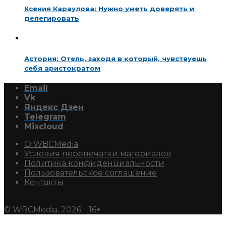
Ксения Караулова: Нужно уметь доверять и
делегировать
Астория: Отель, заходя в который, чувствуешь
себя аристократом
Email
Vk
Яндекс Дзен
Telegram
Mixcloud
О WBCMedia
Условия перепечатки материалов
Политика конфиденциальности
Пользовательское соглашение
Контакты
© WBCMedia, 2026. 16+