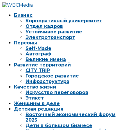
Бизнес
Корпоративный университет
Отдел кадров
Устойчивое развитие
Электротранспорт
Персоны
Self-Made
Автограф
Великие имена
Развитие территорий
CITY TRIP
Городское развитие
Инфраструктура
Качество жизни
Искусство переговоров
Этикет
Женщины в деле
Детская редакция
Восточный экономический форум
2025
Дети в большом бизнесе