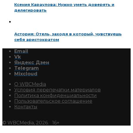
Ксения Караулова: Нужно уметь доверять и
делегировать
Астория: Отель, заходя в который, чувствуешь
себя аристократом
Email
Vk
Яндекс Дзен
Telegram
Mixcloud
О WBCMedia
Условия перепечатки материалов
Политика конфиденциальности
Пользовательское соглашение
Контакты
© WBCMedia, 2026. 16+