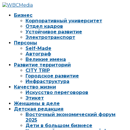
Бизнес
Корпоративный университет
Отдел кадров
Устойчивое развитие
Электротранспорт
Персоны
Self-Made
Автограф
Великие имена
Развитие территорий
CITY TRIP
Городское развитие
Инфраструктура
Качество жизни
Искусство переговоров
Этикет
Женщины в деле
Детская редакция
Восточный экономический форум
2025
Дети в большом бизнесе