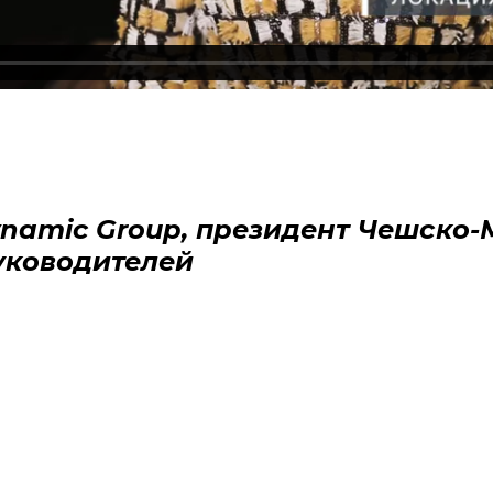
ynamic Group, президент Чешско
уководителей