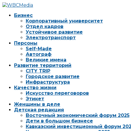
Бизнес
Корпоративный университет
Отдел кадров
Устойчивое развитие
Электротранспорт
Персоны
Self-Made
Автограф
Великие имена
Развитие территорий
CITY TRIP
Городское развитие
Инфраструктура
Качество жизни
Искусство переговоров
Этикет
Женщины в деле
Детская редакция
Восточный экономический форум 2025
Дети в большом бизнесе
Кавказский инвестиционный форум 20