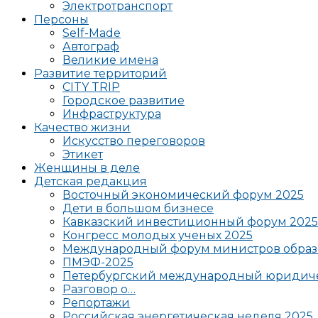
Электротранспорт
Персоны
Self-Made
Автограф
Великие имена
Развитие территорий
CITY TRIP
Городское развитие
Инфраструктура
Качество жизни
Искусство переговоров
Этикет
Женщины в деле
Детская редакция
Восточный экономический форум 2025
Дети в большом бизнесе
Кавказский инвестиционный форум 2025
Конгресс молодых ученых 2025
Международный форум министров образ
ПМЭФ-2025
Петербургский международный юридиче
Разговор о…
Репортажи
Российская энергетическая неделя 2025