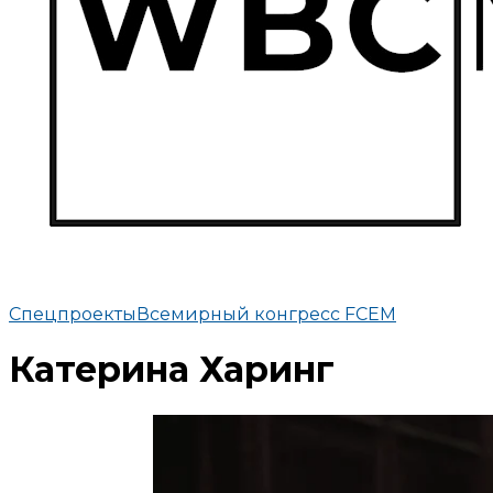
Спецпроекты
Всемирный конгресс FCEM
Катерина Харинг