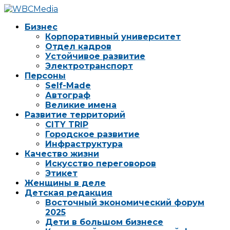
Бизнес
Корпоративный университет
Отдел кадров
Устойчивое развитие
Электротранспорт
Персоны
Self-Made
Автограф
Великие имена
Развитие территорий
CITY TRIP
Городское развитие
Инфраструктура
Качество жизни
Искусство переговоров
Этикет
Женщины в деле
Детская редакция
Восточный экономический форум
2025
Дети в большом бизнесе