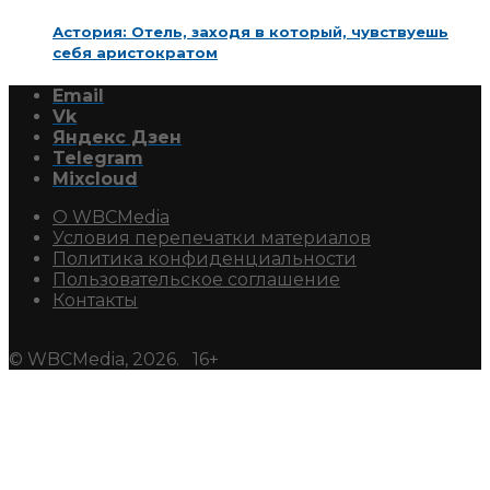
Астория: Отель, заходя в который, чувствуешь
себя аристократом
Email
Vk
Яндекс Дзен
Telegram
Mixcloud
О WBCMedia
Условия перепечатки материалов
Политика конфиденциальности
Пользовательское соглашение
Контакты
© WBCMedia, 2026. 16+