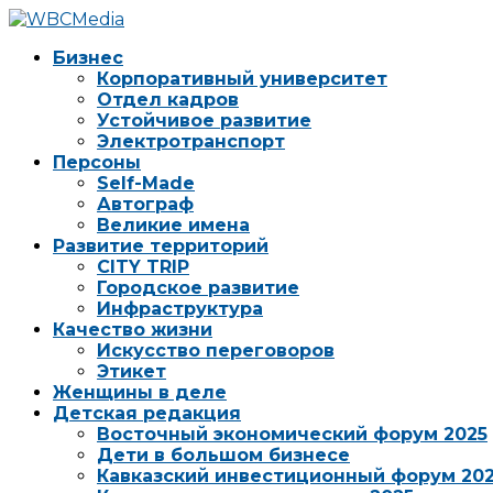
Бизнес
Корпоративный университет
Отдел кадров
Устойчивое развитие
Электротранспорт
Персоны
Self-Made
Автограф
Великие имена
Развитие территорий
CITY TRIP
Городское развитие
Инфраструктура
Качество жизни
Искусство переговоров
Этикет
Женщины в деле
Детская редакция
Восточный экономический форум 2025
Дети в большом бизнесе
Кавказский инвестиционный форум 20