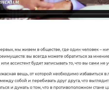
ервых, мы живем в обществе, где один человек – нич
реимуществ: вы всегда можете обратиться за мнени
или ассистент будет записывать то, что вы сами не у
 ужасная вещь, от которой необходимо избавиться в
ежду собой и перебивать друг друга, что выглядит 
ься и думать о том, что в противоположном стане ц