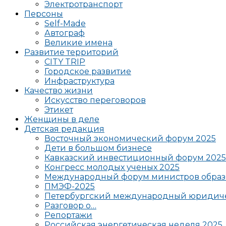
Электротранспорт
Персоны
Self-Made
Автограф
Великие имена
Развитие территорий
CITY TRIP
Городское развитие
Инфраструктура
Качество жизни
Искусство переговоров
Этикет
Женщины в деле
Детская редакция
Восточный экономический форум 2025
Дети в большом бизнесе
Кавказский инвестиционный форум 2025
Конгресс молодых ученых 2025
Международный форум министров образ
ПМЭФ-2025
Петербургский международный юридиче
Разговор о…
Репортажи
Российская энергетическая неделя 2025