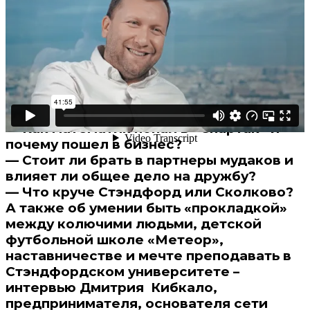
В избранное
Смотреть позже
Дмитрий Кибкало,
предприниматель, основатель
сети «Мосигра», ФК «Метеор»
— Как математик попал в «Спартак» и
почему пошел в бизнес?
— Стоит ли брать в партнеры мудаков и
влияет ли общее дело на дружбу?
— Что круче Стэндфорд или Сколково?
А также об умении быть «прокладкой»
между колючими людьми, детской
футбольной школе «Метеор»,
наставничестве и мечте преподавать в
Стэндфордском университете –
интервью Дмитрия Кибкало,
предпринимателя, основателя сети