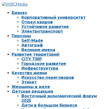
Бизнес
Корпоративный университет
Отдел кадров
Устойчивое развитие
Электротранспорт
Персоны
Self-Made
Автограф
Великие имена
Развитие территорий
CITY TRIP
Городское развитие
Инфраструктура
Качество жизни
Искусство переговоров
Этикет
Женщины в деле
Детская редакция
Восточный экономический форум
2025
Дети в большом бизнесе