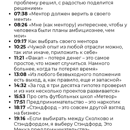
проблему решил, с радостью поделится
решением»
07:38
«Ментор должен верить в своего
менти»
08:26
«Мне (как ментору) интереснее, чтобы у
человека были планы амбициознее, чем
мои»
09:17
Как выбрать своего ментора
10:25
«Чужой опыт из любой отрасли можно,
так или иначе, приложить к себе»
11:21
«Факап – потеря денег – это самое
простое, что может случиться. Намного
больнее, когда ты потерял время»
13:08
«Из любого безвыходного положения
есть выход, а, как правило, еще и запасной»
14:32
«За год я три десятка гипотез проверил
и из них несколько проектов развивается»
15:53
Про сеть футбольных школ «Метеор»
17:51
Предпринимательство – это наркотик
18:17
«Стэндфорд – это совсем другой взгляд
на бизнес»
19:16
«Если выбирать между Сколково и
Стэндфордом, я выберу Стэндфорд. Это
Мекка предпринимательства»