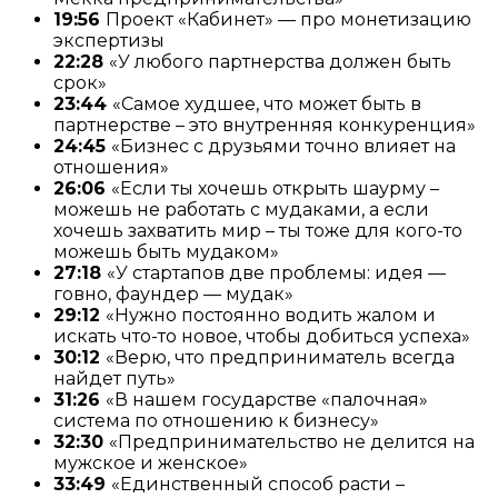
19:56
Проект «Кабинет» — про монетизацию
экспертизы
22:28
«У любого партнерства должен быть
срок»
23:44
«Самое худшее, что может быть в
партнерстве – это внутренняя конкуренция»
24:45
«Бизнес с друзьями точно влияет на
отношения»
26:06
«Если ты хочешь открыть шаурму –
можешь не работать с мудаками, а если
хочешь захватить мир – ты тоже для кого-то
можешь быть мудаком»
27:18
«У стартапов две проблемы: идея —
говно, фаундер — мудак»
29:12
«Нужно постоянно водить жалом и
искать что-то новое, чтобы добиться успеха»
30:12
«Верю, что предприниматель всегда
найдет путь»
31:26
«В нашем государстве «палочная»
система по отношению к бизнесу»
32:30
«Предпринимательство не делится на
мужское и женское»
33:49
«Единственный способ расти –