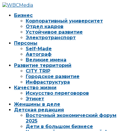
Бизнес
Корпоративный университет
Отдел кадров
Устойчивое развитие
Электротранспорт
Персоны
Self-Made
Автограф
Великие имена
Развитие территорий
CITY TRIP
Городское развитие
Инфраструктура
Качество жизни
Искусство переговоров
Этикет
Женщины в деле
Детская редакция
Восточный экономический форум
2025
Дети в большом бизнесе