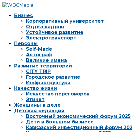
Бизнес
Корпоративный университет
Отдел кадров
Устойчивое развитие
Электротранспорт
Персоны
Self-Made
Автограф
Великие имена
Развитие территорий
CITY TRIP
Городское развитие
Инфраструктура
Качество жизни
Искусство переговоров
Этикет
Женщины в деле
Детская редакция
Восточный экономический форум 2025
Дети в большом бизнесе
Кавказский инвестиционный форум 20