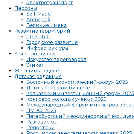
Электротранспорт
Персоны
Self-Made
Автограф
Великие имена
Развитие территорий
CITY TRIP
Городское развитие
Инфраструктура
Качество жизни
Искусство переговоров
Этикет
Женщины в деле
Детская редакция
Восточный экономический форум 2025
Дети в большом бизнесе
Кавказский инвестиционный форум 2025
Конгресс молодых ученых 2025
Международный форум министров образ
ПМЭФ-2025
Петербургский международный юридиче
Разговор о…
Репортажи
Российская энергетическая неделя 2025