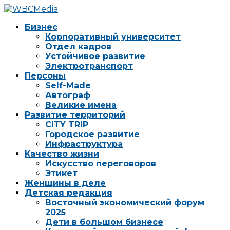
Бизнес
Корпоративный университет
Отдел кадров
Устойчивое развитие
Электротранспорт
Персоны
Self-Made
Автограф
Великие имена
Развитие территорий
CITY TRIP
Городское развитие
Инфраструктура
Качество жизни
Искусство переговоров
Этикет
Женщины в деле
Детская редакция
Восточный экономический форум
2025
Дети в большом бизнесе