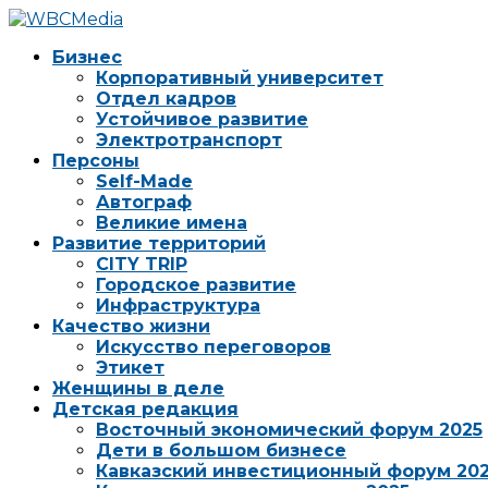
Бизнес
Корпоративный университет
Отдел кадров
Устойчивое развитие
Электротранспорт
Персоны
Self-Made
Автограф
Великие имена
Развитие территорий
CITY TRIP
Городское развитие
Инфраструктура
Качество жизни
Искусство переговоров
Этикет
Женщины в деле
Детская редакция
Восточный экономический форум 2025
Дети в большом бизнесе
Кавказский инвестиционный форум 20