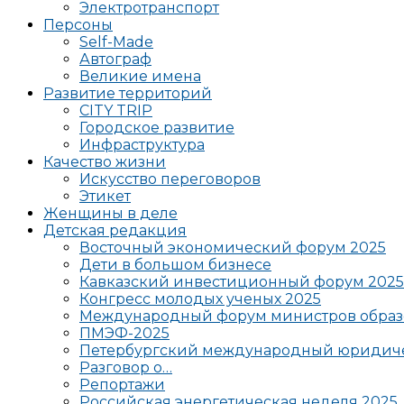
Электротранспорт
Персоны
Self-Made
Автограф
Великие имена
Развитие территорий
CITY TRIP
Городское развитие
Инфраструктура
Качество жизни
Искусство переговоров
Этикет
Женщины в деле
Детская редакция
Восточный экономический форум 2025
Дети в большом бизнесе
Кавказский инвестиционный форум 2025
Конгресс молодых ученых 2025
Международный форум министров образ
ПМЭФ-2025
Петербургский международный юридиче
Разговор о…
Репортажи
Российская энергетическая неделя 2025