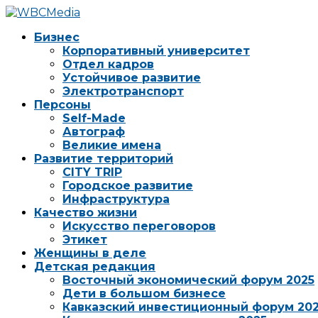
Бизнес
Корпоративный университет
Отдел кадров
Устойчивое развитие
Электротранспорт
Персоны
Self-Made
Автограф
Великие имена
Развитие территорий
CITY TRIP
Городское развитие
Инфраструктура
Качество жизни
Искусство переговоров
Этикет
Женщины в деле
Детская редакция
Восточный экономический форум 2025
Дети в большом бизнесе
Кавказский инвестиционный форум 20