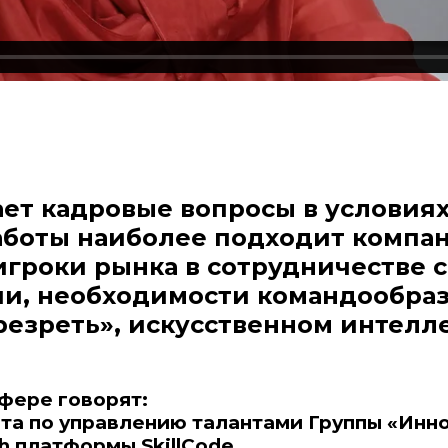
ает кадровые вопросы в условия
боты наиболее подходит компа
игроки рынка в сотрудничестве
ии, необходимости командообра
резреть», искусственном интелл
сфере говорят:
а по управлению талантами Группы «Иннот
h платформы SkillCode