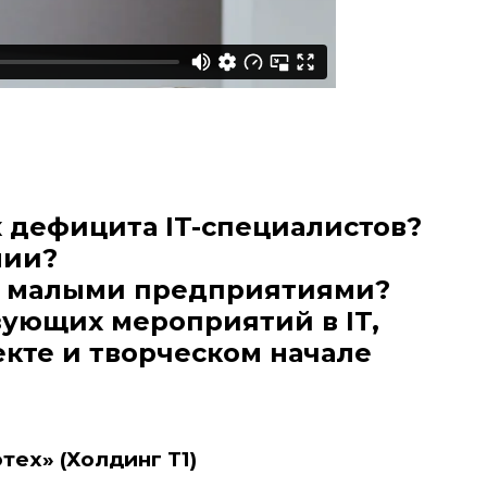
х дефицита IT-специалистов?
нии?
 с малыми предприятиями?
зующих мероприятий в IT,
екте и творческом начале
ех» (Холдинг Т1)