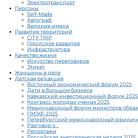
Электротранспорт
Персоны
Self-Made
Автограф
Великие имена
Развитие территорий
CITY TRIP
Городское развитие
Инфраструктура
Качество жизни
Искусство переговоров
Этикет
Женщины в деле
Детская редакция
Восточный экономический форум 2025
Дети в большом бизнесе
Кавказский инвестиционный форум 2025
Конгресс молодых ученых 2025
Международный форум министров образ
ПМЭФ-2025
Петербургский международный юридиче
Разговор о…
Репортажи
Российская энергетическая неделя 2025