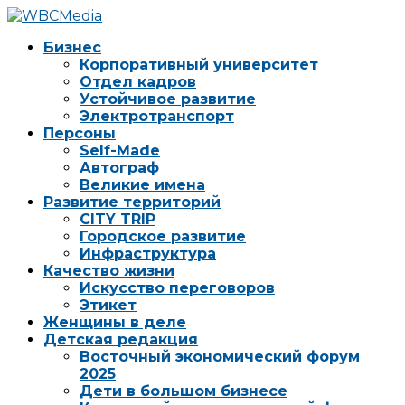
Бизнес
Корпоративный университет
Отдел кадров
Устойчивое развитие
Электротранспорт
Персоны
Self-Made
Автограф
Великие имена
Развитие территорий
CITY TRIP
Городское развитие
Инфраструктура
Качество жизни
Искусство переговоров
Этикет
Женщины в деле
Детская редакция
Восточный экономический форум
2025
Дети в большом бизнесе