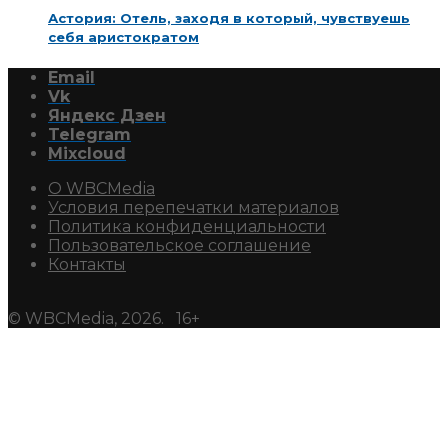
Астория: Отель, заходя в который, чувствуешь
себя аристократом
Email
Vk
Яндекс Дзен
Telegram
Mixcloud
О WBCMedia
Условия перепечатки материалов
Политика конфиденциальности
Пользовательское соглашение
Контакты
© WBCMedia, 2026. 16+