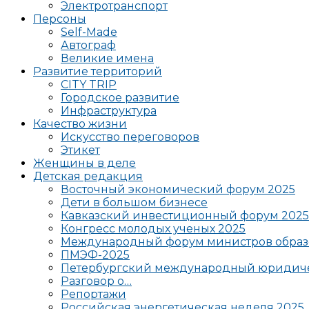
Электротранспорт
Персоны
Self-Made
Автограф
Великие имена
Развитие территорий
CITY TRIP
Городское развитие
Инфраструктура
Качество жизни
Искусство переговоров
Этикет
Женщины в деле
Детская редакция
Восточный экономический форум 2025
Дети в большом бизнесе
Кавказский инвестиционный форум 2025
Конгресс молодых ученых 2025
Международный форум министров образ
ПМЭФ-2025
Петербургский международный юридиче
Разговор о…
Репортажи
Российская энергетическая неделя 2025