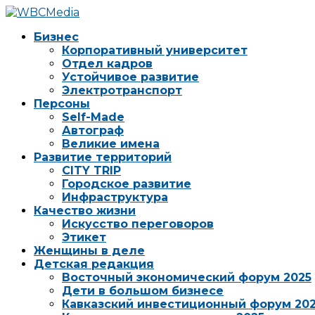
Бизнес
Корпоративный университет
Отдел кадров
Устойчивое развитие
Электротранспорт
Персоны
Self-Made
Автограф
Великие имена
Развитие территорий
CITY TRIP
Городское развитие
Инфраструктура
Качество жизни
Искусство переговоров
Этикет
Женщины в деле
Детская редакция
Восточный экономический форум 2025
Дети в большом бизнесе
Кавказский инвестиционный форум 20