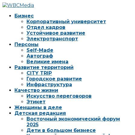
Бизнес
Корпоративный университет
Отдел кадров
Устойчивое развитие
Электротранспорт
Персоны
Self-Made
Автограф
Великие имена
Развитие территорий
CITY TRIP
Городское развитие
Инфраструктура
Качество жизни
Искусство переговоров
Этикет
Женщины в деле
Детская редакция
Восточный экономический форум
2025
Дети в большом бизнесе