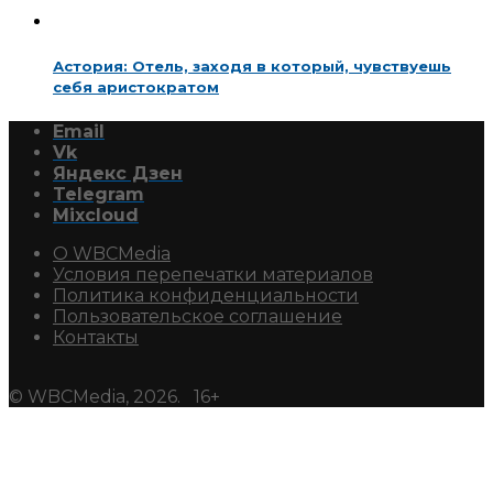
Астория: Отель, заходя в который, чувствуешь
себя аристократом
Email
Vk
Яндекс Дзен
Telegram
Mixcloud
О WBCMedia
Условия перепечатки материалов
Политика конфиденциальности
Пользовательское соглашение
Контакты
© WBCMedia, 2026. 16+