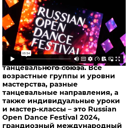
Поделиться
В избранное
Смотреть позже
Открытый фестиваль в Санкт-
Петербурге для танцоров всех
стран – одно из флагманских
событий Российского
танцевального союза. Все
возрастные группы и уровни
мастерства, разные
танцевальные направления, а
также индивидуальные уроки
и мастер-классы – это Russian
Open Dance Festival 2024,
грандиозный международный