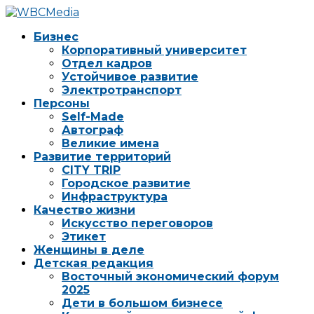
Бизнес
Корпоративный университет
Отдел кадров
Устойчивое развитие
Электротранспорт
Персоны
Self-Made
Автограф
Великие имена
Развитие территорий
CITY TRIP
Городское развитие
Инфраструктура
Качество жизни
Искусство переговоров
Этикет
Женщины в деле
Детская редакция
Восточный экономический форум
2025
Дети в большом бизнесе