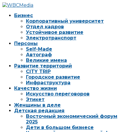
Бизнес
Корпоративный университет
Отдел кадров
Устойчивое развитие
Электротранспорт
Персоны
Self-Made
Автограф
Великие имена
Развитие территорий
CITY TRIP
Городское развитие
Инфраструктура
Качество жизни
Искусство переговоров
Этикет
Женщины в деле
Детская редакция
Восточный экономический форум
2025
Дети в большом бизнесе