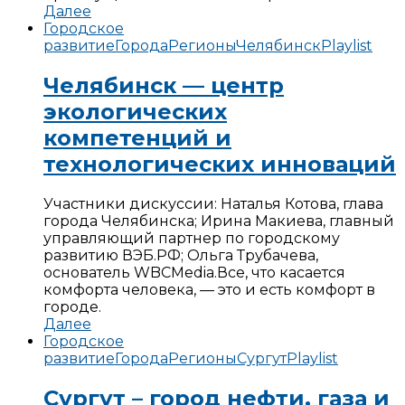
Далее
Городское
развитие
Города
Регионы
Челябинск
Playlist
Челябинск — центр
экологических
компетенций и
технологических инноваций
Участники дискуссии: Наталья Котова, глава
города Челябинска; Ирина Макиева, главный
управляющий партнер по городскому
развитию ВЭБ.РФ; Ольга Трубачева,
основатель WBCMedia.
Все, что касается
комфорта человека, — это и есть комфорт в
городе.
Далее
Городское
развитие
Города
Регионы
Сургут
Playlist
Сургут – город нефти, газа и