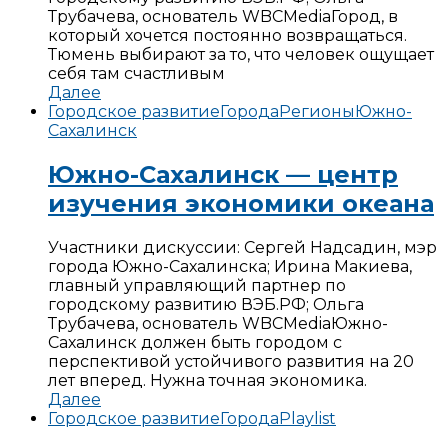
Трубачева, основатель WBCMedia
Город, в
который хочется постоянно возвращаться.
Тюмень выбирают за то, что человек ощущает
себя там счастливым
Далее
Городское развитие
Города
Регионы
Южно-
Сахалинск
Южно-Сахалинск — центр
изучения экономики океана
Участники дискуссии: Сергей Надсадин, мэр
города Южно-Сахалинска; Ирина Макиева,
главный управляющий партнер по
городскому развитию ВЭБ.РФ; Ольга
Трубачева, основатель WBCMedia
Южно-
Сахалинск должен быть городом с
перспективой устойчивого развития на 20
лет вперед. Нужна точная экономика.
Далее
Городское развитие
Города
Playlist