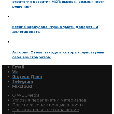
стратегия развития МСП: вызовы, возможности,
решения»
Ксения Караулова: Нужно уметь доверять и
делегировать
Астория: Отель, заходя в который, чувствуешь
себя аристократом
Email
Vk
Яндекс Дзен
Telegram
Mixcloud
О WBCMedia
Условия перепечатки материалов
Политика конфиденциальности
Пользовательское соглашение