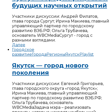
будущих научных открытий
Участники дискуссии: Андрей Филатов,
глава города Сургут; Ирина Макиева, главный
управляющий партнер по городскому
развитию ВЭБ.РФ; Ольга Трубачева,
основатель WBCMedia
Сургут - город с
разными взглядами.
Далее
Городское
развитие
Города
Регионы
Якутск
Playlist
Якутск — город нового
поколения
Участники дискуссии: Евгений Григорьев,
глава городского округа «город Якутск»;
Ирина Макиева, главный управляющий
партнер по городскому развитию ВЭБ.РФ;
Ольга Трубачева, основатель
WBCMedia
Задача мэра – реализовать