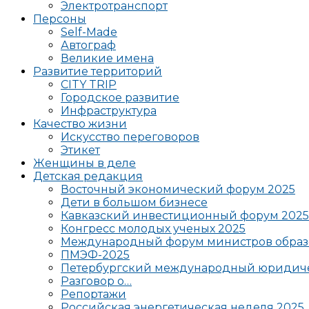
Электротранспорт
Персоны
Self-Made
Автограф
Великие имена
Развитие территорий
CITY TRIP
Городское развитие
Инфраструктура
Качество жизни
Искусство переговоров
Этикет
Женщины в деле
Детская редакция
Восточный экономический форум 2025
Дети в большом бизнесе
Кавказский инвестиционный форум 2025
Конгресс молодых ученых 2025
Международный форум министров образ
ПМЭФ-2025
Петербургский международный юридиче
Разговор о…
Репортажи
Российская энергетическая неделя 2025