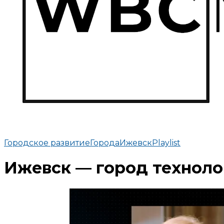
Городское развитие
Города
Ижевск
Playlist
Ижевск — город технол