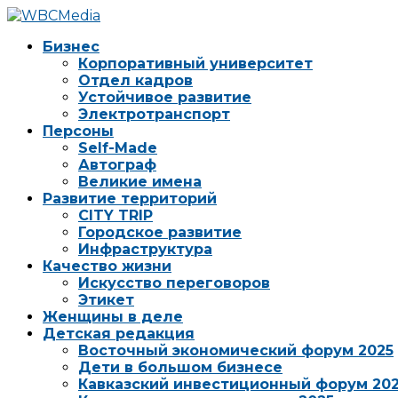
Бизнес
Корпоративный университет
Отдел кадров
Устойчивое развитие
Электротранспорт
Персоны
Self-Made
Автограф
Великие имена
Развитие территорий
CITY TRIP
Городское развитие
Инфраструктура
Качество жизни
Искусство переговоров
Этикет
Женщины в деле
Детская редакция
Восточный экономический форум 2025
Дети в большом бизнесе
Кавказский инвестиционный форум 20