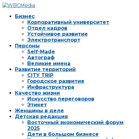
Бизнес
Корпоративный университет
Отдел кадров
Устойчивое развитие
Электротранспорт
Персоны
Self-Made
Автограф
Великие имена
Развитие территорий
CITY TRIP
Городское развитие
Инфраструктура
Качество жизни
Искусство переговоров
Этикет
Женщины в деле
Детская редакция
Восточный экономический форум
2025
Дети в большом бизнесе