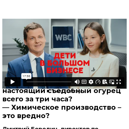
Поделиться
В избранное
Смотреть позже
— Как и из чего производят
минеральные удобрения?
— Можно ли с помощью
удобрений вырастить
настоящий съедобный огурец
всего за три часа?
— Химическое производство –
это вредно?
Дмитрий Бородич, директор по