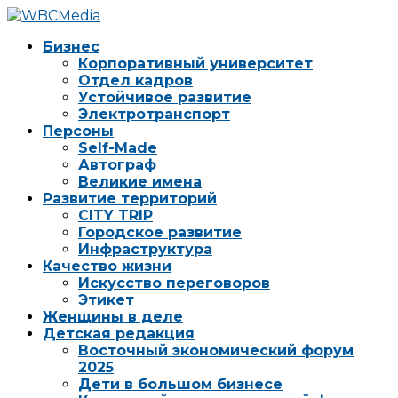
Бизнес
Корпоративный университет
Отдел кадров
Устойчивое развитие
Электротранспорт
Персоны
Self-Made
Автограф
Великие имена
Развитие территорий
CITY TRIP
Городское развитие
Инфраструктура
Качество жизни
Искусство переговоров
Этикет
Женщины в деле
Детская редакция
Восточный экономический форум
2025
Дети в большом бизнесе