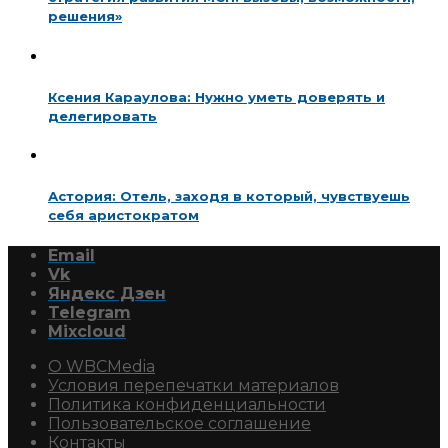
решения»
Ксения Караулова: Нужно уметь доверять и
делегировать
Астория: Отель, заходя в который, чувствуешь
себя аристократом
Email
Vk
Яндекс Дзен
Telegram
Mixcloud
О WBCMedia
Условия перепечатки материалов
Политика конфиденциальности
Пользовательское соглашение
Контакты