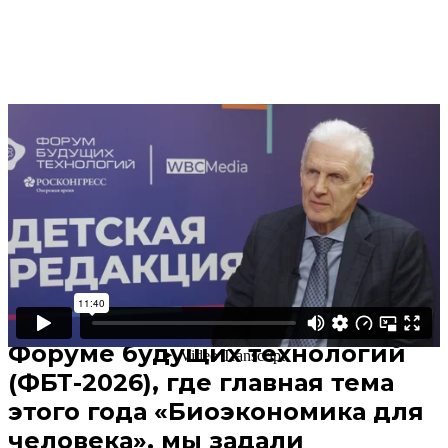
Поделиться
В избранное
Смотреть позже
Биоэкономика – направление
новое и модное. Можно ли
сказать, что оно для
избранных? Этот вопрос на
Форуме будущих технологий
(ФБТ-2026), где главная тема
этого года «Биоэкономика для
человека», мы задали