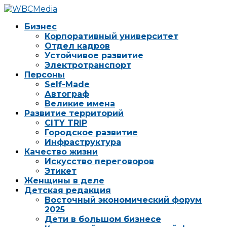
Бизнес
Корпоративный университет
Отдел кадров
Устойчивое развитие
Электротранспорт
Персоны
Self-Made
Автограф
Великие имена
Развитие территорий
CITY TRIP
Городское развитие
Инфраструктура
Качество жизни
Искусство переговоров
Этикет
Женщины в деле
Детская редакция
Восточный экономический форум
2025
Дети в большом бизнесе