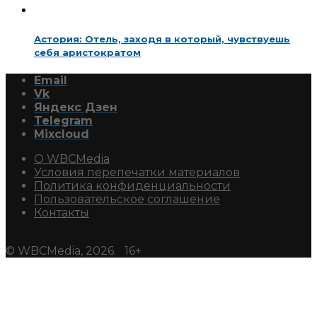
Астория: Отель, заходя в который, чувствуешь
себя аристократом
Email
Vk
Яндекс Дзен
Telegram
Mixcloud
О WBCMedia
Условия перепечатки материалов
Политика конфиденциальности
Пользовательское соглашение
Контакты
© WBCMedia, 2026. 16+