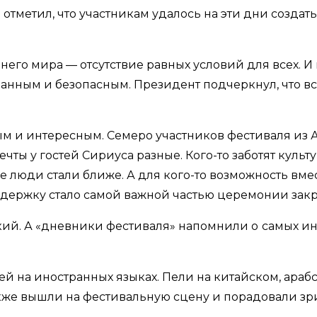
н отметил, что участникам удалось на эти дни созд
го мира — отсутствие равных условий для всех. И 
ванным и безопасным. Президент подчеркнул, что в
 и интересным. Семеро участников фестиваля из Ар
 у гостей Сириуса разные. Кого-то заботят культурн
ие люди стали ближе. А для кого-то возможность в
ддержку стало самой важной частью церемонии зак
кий. А «дневники фестиваля» напомнили о
самых ин
 на иностранных языках. Пели на китайском, араб
 также вышли на фестивальную сцену и порадовали 