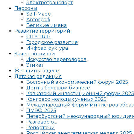
Электротранспорт
Персоны
Self-Made
Автограф
Великие имена
Развитие территорий
CITY TRIP
Городское развитие
Инфраструктура
Качество жизни
Искусство переговоров
Этикет
Женщины в деле
Детская редакция
Восточный экономический форум 2025
Дети в большом бизнесе
Кавказский инвестиционный форум 2025
Конгресс молодых ученых 2025
Международный форум министров образ
ПМЭФ-2025
Петербургский международный юридиче
Разговор о…
Репортажи
Российская энергетическая неделя 2025