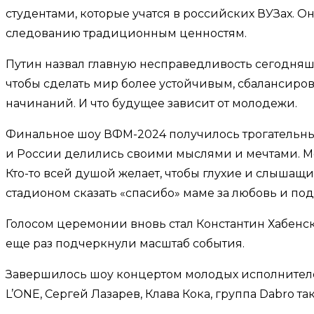
студентами, которые учатся в российских ВУЗах. О
следованию традиционным ценностям.
Путин назвал главную несправедливость сегодняшне
чтобы сделать мир более устойчивым, сбалансиро
начинаний. И что будущее зависит от молодежи.
Финальное шоу ВФМ-2024 получилось трогательным
и России делились своими мыслями и мечтами. Мечты
Кто-то всей душой желает, чтобы глухие и слышащ
стадионом сказать «спасибо» маме за любовь и по
Голосом церемонии вновь стал Константин Хабенс
еще раз подчеркнули масштаб события.
Завершилось шоу концертом молодых исполнителей
L’ONE, Сергей Лазарев, Клава Кока, группа Dabro