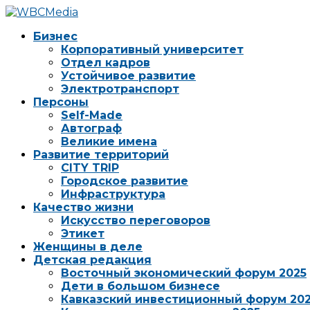
Бизнес
Корпоративный университет
Отдел кадров
Устойчивое развитие
Электротранспорт
Персоны
Self-Made
Автограф
Великие имена
Развитие территорий
CITY TRIP
Городское развитие
Инфраструктура
Качество жизни
Искусство переговоров
Этикет
Женщины в деле
Детская редакция
Восточный экономический форум 2025
Дети в большом бизнесе
Кавказский инвестиционный форум 20