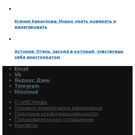
Ксения Караулова: Нужно уметь доверять и
делегировать
Астория: Отель, заходя в который, чувствуешь
себя аристократом
Email
Vk
Яндекс Дзен
Telegram
Mixcloud
О WBCMedia
Условия перепечатки материалов
Политика конфиденциальности
Пользовательское соглашение
Контакты