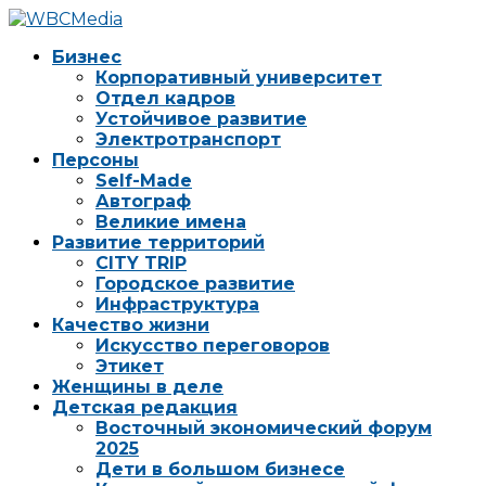
Бизнес
Корпоративный университет
Отдел кадров
Устойчивое развитие
Электротранспорт
Персоны
Self-Made
Автограф
Великие имена
Развитие территорий
CITY TRIP
Городское развитие
Инфраструктура
Качество жизни
Искусство переговоров
Этикет
Женщины в деле
Детская редакция
Восточный экономический форум
2025
Дети в большом бизнесе