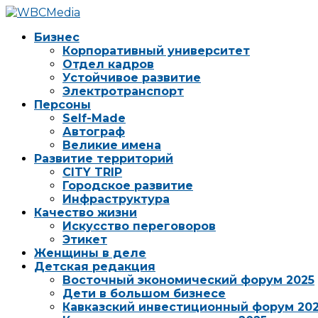
Бизнес
Корпоративный университет
Отдел кадров
Устойчивое развитие
Электротранспорт
Персоны
Self-Made
Автограф
Великие имена
Развитие территорий
CITY TRIP
Городское развитие
Инфраструктура
Качество жизни
Искусство переговоров
Этикет
Женщины в деле
Детская редакция
Восточный экономический форум 2025
Дети в большом бизнесе
Кавказский инвестиционный форум 20