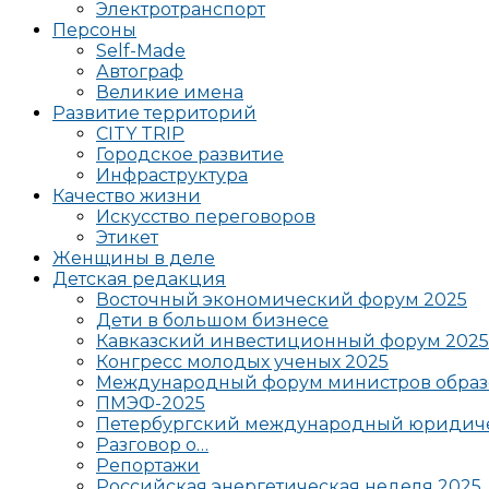
Электротранспорт
Персоны
Self-Made
Автограф
Великие имена
Развитие территорий
CITY TRIP
Городское развитие
Инфраструктура
Качество жизни
Искусство переговоров
Этикет
Женщины в деле
Детская редакция
Восточный экономический форум 2025
Дети в большом бизнесе
Кавказский инвестиционный форум 2025
Конгресс молодых ученых 2025
Международный форум министров образ
ПМЭФ-2025
Петербургский международный юридиче
Разговор о…
Репортажи
Российская энергетическая неделя 2025