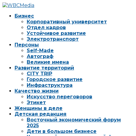
Бизнес
Корпоративный университет
Отдел кадров
Устойчивое развитие
Электротранспорт
Персоны
Self-Made
Автограф
Великие имена
Развитие территорий
CITY TRIP
Городское развитие
Инфраструктура
Качество жизни
Искусство переговоров
Этикет
Женщины в деле
Детская редакция
Восточный экономический форум
2025
Дети в большом бизнесе