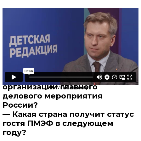
Поделиться
В избранное
Смотреть позже
— Как удается управлять
огромной площадкой
ПМЭФ-2025?
— Сколько человек участвует в
организации главного
делового мероприятия
России?
— Какая страна получит статус
гостя ПМЭФ в следующем
году?