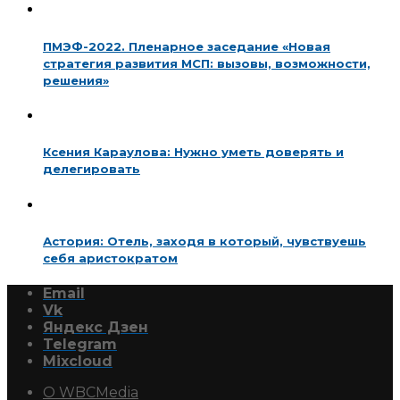
ПМЭФ-2022. Пленарное заседание «Новая
стратегия развития МСП: вызовы, возможности,
решения»
Ксения Караулова: Нужно уметь доверять и
делегировать
Астория: Отель, заходя в который, чувствуешь
себя аристократом
Email
Vk
Яндекс Дзен
Telegram
Mixcloud
О WBCMedia