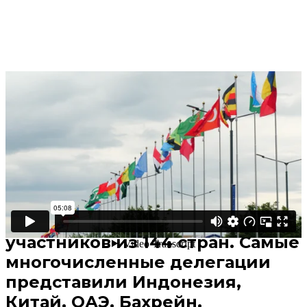
Поделиться
В избранное
Смотреть позже
Петербургский
международный
экономический форум 2025
посетили более 24 тысяч
участников из 144 стран. Самые
многочисленные делегации
представили Индонезия,
Китай, ОАЭ, Бахрейн,