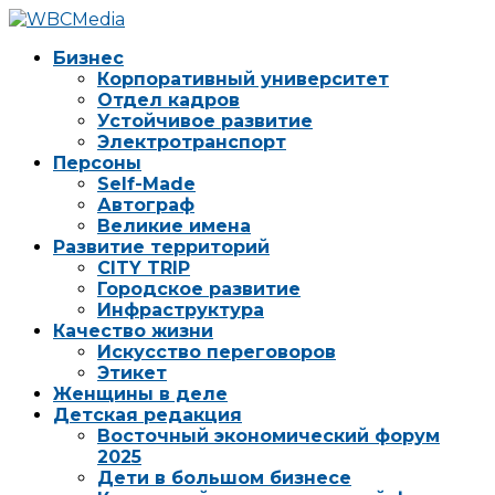
Бизнес
Корпоративный университет
Отдел кадров
Устойчивое развитие
Электротранспорт
Персоны
Self-Made
Автограф
Великие имена
Развитие территорий
CITY TRIP
Городское развитие
Инфраструктура
Качество жизни
Искусство переговоров
Этикет
Женщины в деле
Детская редакция
Восточный экономический форум
2025
Дети в большом бизнесе