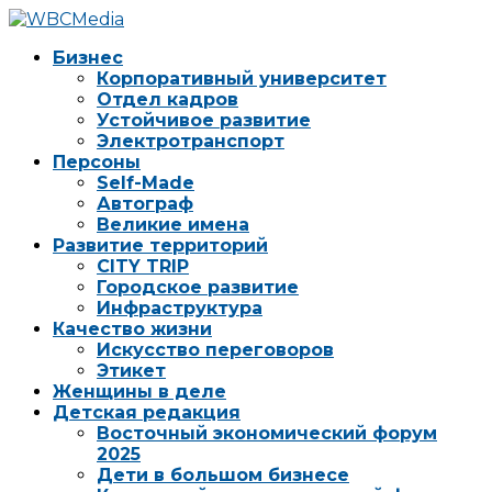
Бизнес
Корпоративный университет
Отдел кадров
Устойчивое развитие
Электротранспорт
Персоны
Self-Made
Автограф
Великие имена
Развитие территорий
CITY TRIP
Городское развитие
Инфраструктура
Качество жизни
Искусство переговоров
Этикет
Женщины в деле
Детская редакция
Восточный экономический форум
2025
Дети в большом бизнесе