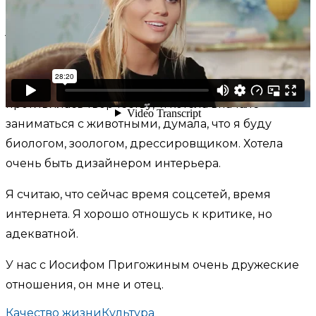
Анна Шульгина, певица,
актриса
Скажу честно, я с детства очень сильно
противилась творчеству, я хотела вначале
заниматься с животными, думала, что я буду
биологом, зоологом, дрессировщиком. Хотела
очень быть дизайнером интерьера.
Я считаю, что сейчас время соцсетей, время
интернета. Я хорошо отношусь к критике, но
адекватной.
У нас с Иосифом Пригожиным очень дружеские
отношения, он мне и отец.
Качество жизни
Культура