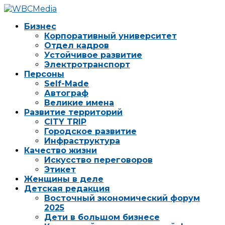
Бизнес
Корпоративный университет
Отдел кадров
Устойчивое развитие
Электротранспорт
Персоны
Self-Made
Автограф
Великие имена
Развитие территорий
CITY TRIP
Городское развитие
Инфраструктура
Качество жизни
Искусство переговоров
Этикет
Женщины в деле
Детская редакция
Восточный экономический форум
2025
Дети в большом бизнесе