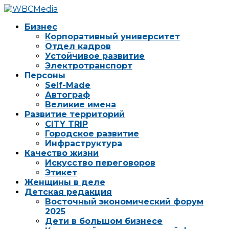
Бизнес
Корпоративный университет
Отдел кадров
Устойчивое развитие
Электротранспорт
Персоны
Self-Made
Автограф
Великие имена
Развитие территорий
CITY TRIP
Городское развитие
Инфраструктура
Качество жизни
Искусство переговоров
Этикет
Женщины в деле
Детская редакция
Восточный экономический форум
2025
Дети в большом бизнесе