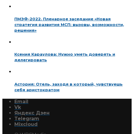
ПМЭФ-2022. Пленарное заседание «Новая
стратегия развития МСП: вызовы, возможности,
решения»
Ксения Караулова: Нужно уметь доверять и
делегировать
Астория: Отель, заходя в который, чувствуешь
себя аристократом
Email
Vk
Яндекс Дзен
Telegram
Mixcloud