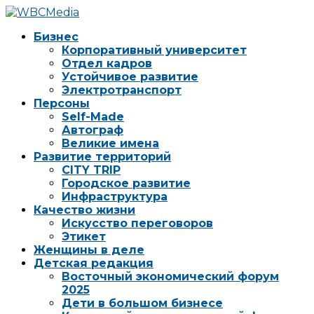
Бизнес
Корпоративный университет
Отдел кадров
Устойчивое развитие
Электротранспорт
Персоны
Self-Made
Автограф
Великие имена
Развитие территорий
CITY TRIP
Городское развитие
Инфраструктура
Качество жизни
Искусство переговоров
Этикет
Женщины в деле
Детская редакция
Восточный экономический форум
2025
Дети в большом бизнесе